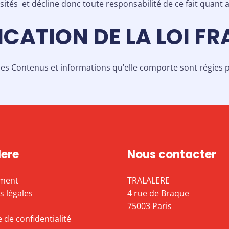
 visités et décline donc toute responsabilité de ce fait quant 
LICATION DE LA LOI F
 les Contenus et informations qu’elle comporte sont régies par
lere
Nous contacter
ment
TRALALERE
 légales
4 rue de Braque
75003 Paris
e de confidentialité